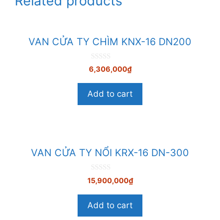
Related products
VAN CỬA TY CHÌM KNX-16 DN200
0
6,306,000
₫
n
g
o
Add to cart
à
i
5
VAN CỬA TY NỔI KRX-16 DN-300
0
15,900,000
₫
n
g
o
Add to cart
à
i
5