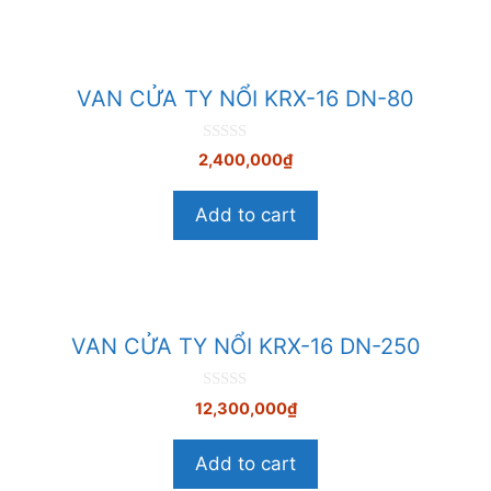
VAN CỬA TY NỔI KRX-16 DN-80
0
2,400,000
₫
n
g
o
Add to cart
à
i
5
VAN CỬA TY NỔI KRX-16 DN-250
0
12,300,000
₫
n
g
o
Add to cart
à
i