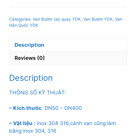
TAY
QUAY
Categories:
Van Bướm tay quay YDK
,
Van Bướm YDK
,
Van
INOX304
Hàn Quốc YDK
WSBL-
1
Description
DN125
quantity
Reviews (0)
Description
THÔNG SỐ KỸ THUẬT:
– Kích thước
: DN50 – DN400
– Vật liệu :
inox 304 316,cánh van cũng làm
bằng inox 304, 316