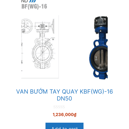
VAN BƯỚM TAY QUAY KBF(WG)-16
DN50
0
1,236,000
₫
n
g
o