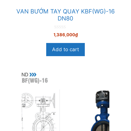
VAN BƯỚM TAY QUAY KBF(WG)-16
DN80
0
1,386,000
₫
n
g
o
Add to cart
à
i
5