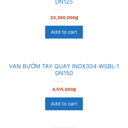
DN125
0
33,360,000
₫
n
g
o
Add to cart
à
i
5
VAN BƯỚM TAY QUAY INOX304 WSBL-1
DN150
0
4,515,000
₫
n
g
o
Add to cart
à
i
5