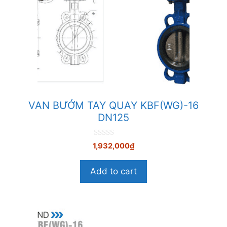
VAN BƯỚM TAY QUAY KBF(WG)-16
DN125
0
1,932,000
₫
n
g
o
Add to cart
à
i
5