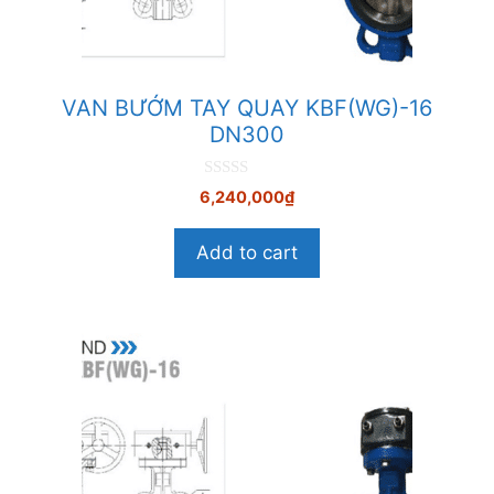
VAN BƯỚM TAY QUAY KBF(WG)-16
DN300
0
6,240,000
₫
n
g
o
Add to cart
à
i
5