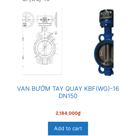
VAN BƯỚM TAY QUAY KBF(WG)-16
DN150
0
2,184,000
₫
n
g
o
Add to cart
à
i