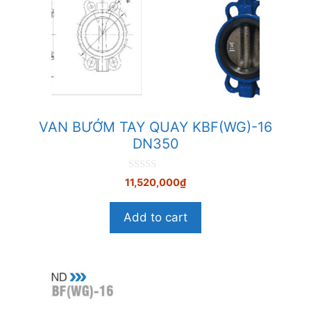
VAN BƯỚM TAY QUAY KBF(WG)-16
DN350
0
11,520,000
₫
n
g
o
Add to cart
à
i
5