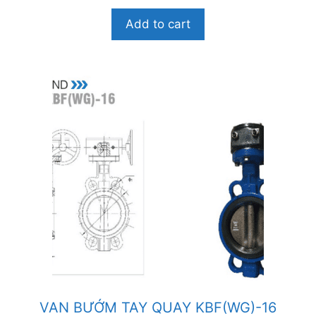
g
o
Add to cart
à
i
5
VAN BƯỚM TAY QUAY KBF(WG)-16