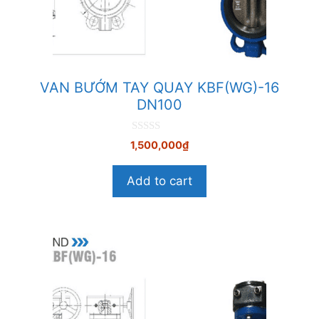
VAN BƯỚM TAY QUAY KBF(WG)-16
DN100
0
1,500,000
₫
n
g
o
Add to cart
à
i
5