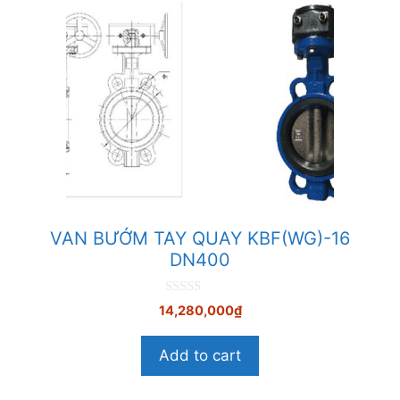
VAN BƯỚM TAY QUAY KBF(WG)-16
DN400
0
14,280,000
₫
n
g
o
Add to cart
à
i
5