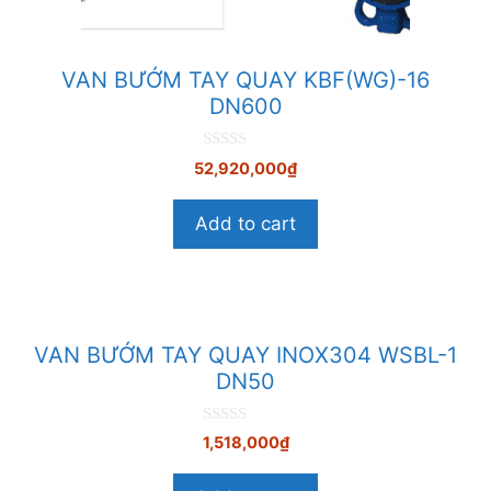
VAN BƯỚM TAY QUAY KBF(WG)-16
DN600
0
52,920,000
₫
n
g
o
Add to cart
à
i
5
VAN BƯỚM TAY QUAY INOX304 WSBL-1
DN50
0
1,518,000
₫
n
g
o