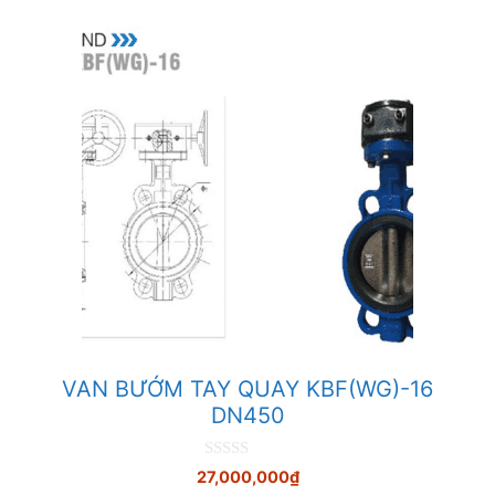
VAN BƯỚM TAY QUAY KBF(WG)-16
DN450
0
27,000,000
₫
n