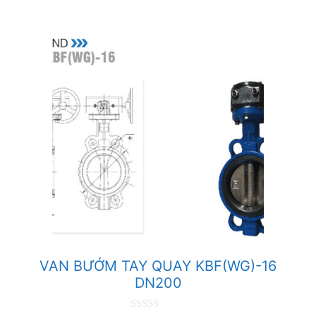
5
VAN BƯỚM TAY QUAY KBF(WG)-16
DN200