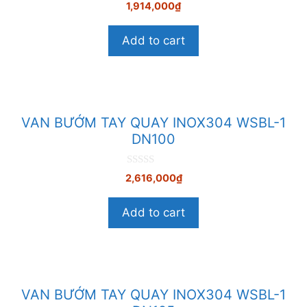
0
1,914,000
₫
n
g
o
Add to cart
à
i
5
VAN BƯỚM TAY QUAY INOX304 WSBL-1
DN100
0
2,616,000
₫
n
g
o
Add to cart
à
i
5
VAN BƯỚM TAY QUAY INOX304 WSBL-1