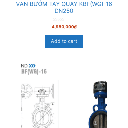
VAN BƯỚM TAY QUAY KBF(WG)-16
DN250
0
4,980,000
₫
n
g
o
Add to cart
à
i
5