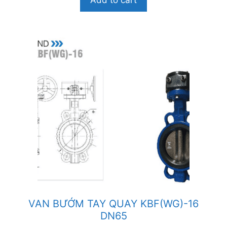
Add to cart
à
i
5
VAN BƯỚM TAY QUAY KBF(WG)-16
DN65