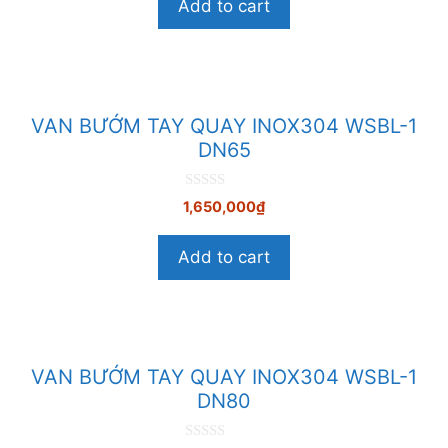
Add to cart
à
i
5
VAN BƯỚM TAY QUAY INOX304 WSBL-1
DN65
0
1,650,000
₫
n
g
o
Add to cart
à
i
5
VAN BƯỚM TAY QUAY INOX304 WSBL-1
DN80