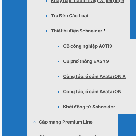
Khay cáp (cable tray) và phụ kiện
Trụ Đèn Các Loại
Thiết bị điện Schneider
CB công nghiệp ACTI9
CB phổ thông EASY9
Công tắc, ổ cắm AvatarON A
Công tắc, ổ cắm AvatarON
Khởi động từ Schneider
Cáp mạng Premium Line