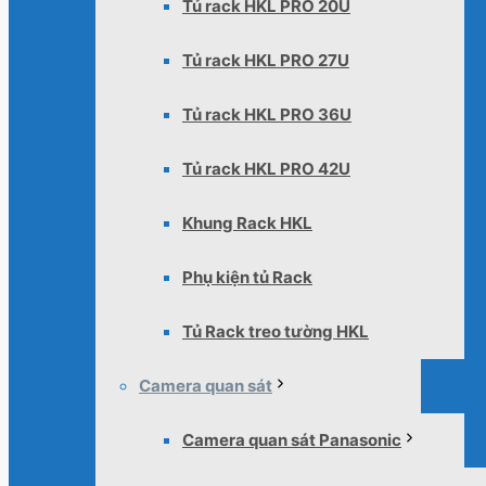
Tủ rack HKL PRO 20U
Tủ rack HKL PRO 27U
Tủ rack HKL PRO 36U
Tủ rack HKL PRO 42U
Khung Rack HKL
Phụ kiện tủ Rack
Tủ Rack treo tường HKL
Camera quan sát
Camera quan sát Panasonic