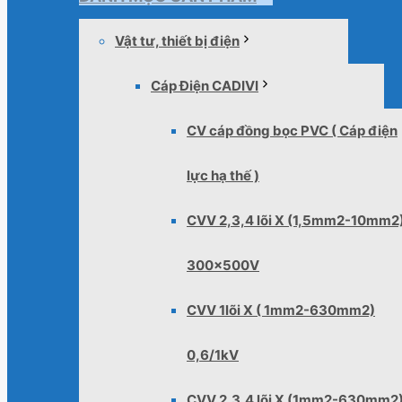
Vật tư, thiết bị điện
Cáp Điện CADIVI
CV cáp đồng bọc PVC ( Cáp điện
lực hạ thế )
CVV 2,3,4 lõi X (1,5mm2-10mm2
300x500V
CVV 1lõi X ( 1mm2-630mm2)
0,6/1kV
CVV 2,3,4 lõi X (1mm2-630mm2