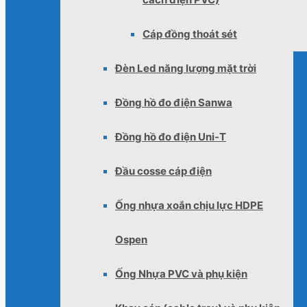
Cáp đồng thoát sét
Đèn Led năng lượng mặt trời
Đồng hồ đo điện Sanwa
Đồng hồ đo điện Uni-T
Đầu cosse cáp điện
Ống nhựa xoắn chịu lực HDPE
Ospen
Ống Nhựa PVC và phụ kiện