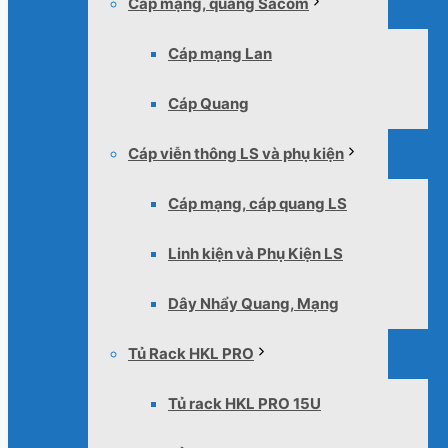
Cáp mạng, quang Sacom
Cáp mạng Lan
Cáp Quang
Cáp viễn thông LS và phụ kiện
Cáp mạng, cáp quang LS
Linh kiện và Phụ Kiện LS
Dây Nhẩy Quang, Mạng
Tủ Rack HKL PRO
Tủ rack HKL PRO 15U