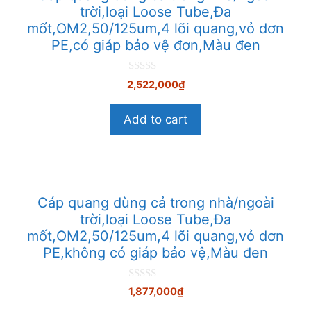
trời,loại Loose Tube,Đa
mốt,OM2,50/125um,4 lõi quang,vỏ dơn
PE,có giáp bảo vệ đơn,Màu đen
0
2,522,000
₫
n
g
o
Add to cart
à
i
5
Cáp quang dùng cả trong nhà/ngoài
trời,loại Loose Tube,Đa
mốt,OM2,50/125um,4 lõi quang,vỏ dơn
PE,không có giáp bảo vệ,Màu đen
0
1,877,000
₫
n
g