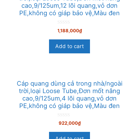
cao,9/125um,12 lõi quang,vỏ dơn
PE,không có giáp bảo vệ,Màu đen
0
1,188,000
₫
n
g
o
Add to cart
à
i
5
Cáp quang dùng cả trong nhà/ngoài
trời,loại Loose Tube,Đơn mốt nâng
cao,9/125um,4 lõi quang,vỏ dơn
PE,không có giáp bảo vệ,Màu đen
0
922,000
₫
n
g
o
Add to cart
à