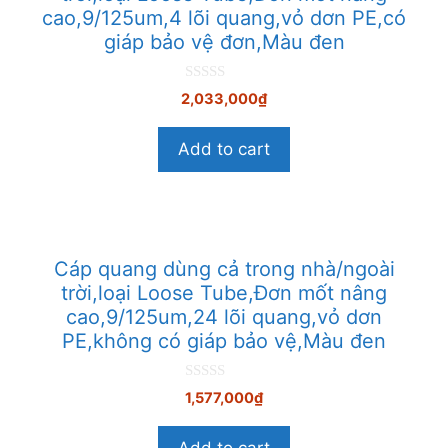
cao,9/125um,4 lõi quang,vỏ dơn PE,có
giáp bảo vệ đơn,Màu đen
0
2,033,000
₫
n
g
o
Add to cart
à
i
5
Cáp quang dùng cả trong nhà/ngoài
trời,loại Loose Tube,Đơn mốt nâng
cao,9/125um,24 lõi quang,vỏ dơn
PE,không có giáp bảo vệ,Màu đen
0
1,577,000
₫
n
g
o
Add to cart
à