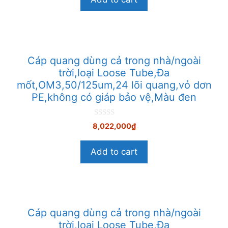
i
5
Cáp quang dùng cả trong nhà/ngoài
trời,loại Loose Tube,Đa
mốt,OM3,50/125um,24 lõi quang,vỏ dơn
PE,không có giáp bảo vệ,Màu đen
0
8,022,000
₫
n
g
o
Add to cart
à
i
5
Cáp quang dùng cả trong nhà/ngoài
trời,loại Loose Tube,Đa