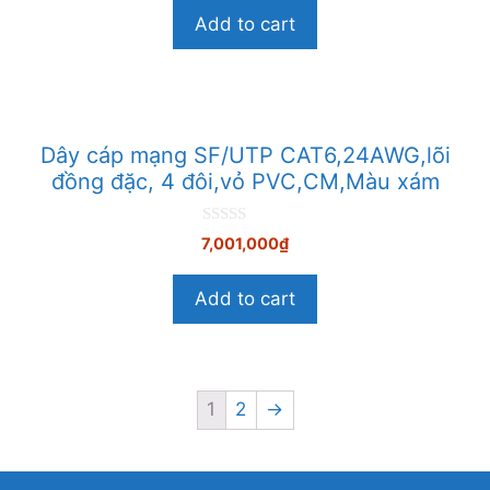
o
Add to cart
à
i
5
Dây cáp mạng SF/UTP CAT6,24AWG,lõi
đồng đặc, 4 đôi,vỏ PVC,CM,Màu xám
0
7,001,000
₫
n
g
o
Add to cart
à
i
5
1
2
→