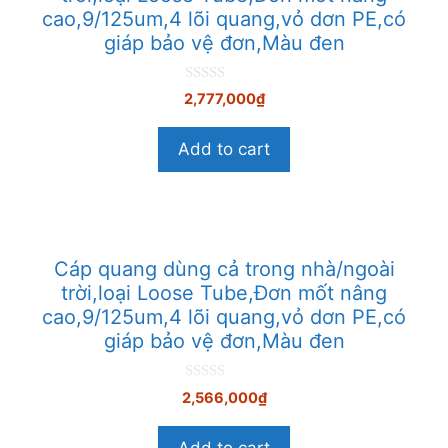
cao,9/125um,4 lõi quang,vỏ dơn PE,có
giáp bảo vệ đơn,Màu đen
0
2,777,000
₫
n
g
o
Add to cart
à
i
5
Cáp quang dùng cả trong nhà/ngoài
trời,loại Loose Tube,Đơn mốt nâng
cao,9/125um,4 lõi quang,vỏ dơn PE,có
giáp bảo vệ đơn,Màu đen
0
2,566,000
₫
n
g
o
Add to cart