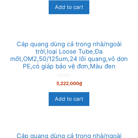
o
Add to cart
à
i
5
Cáp quang dùng cả trong nhà/ngoài
trời,loại Loose Tube,Đa
mốt,OM2,50/125um,24 lõi quang,vỏ dơn
PE,có giáp bảo vệ đơn,Màu đen
0
5,222,000
₫
n
g
o
Add to cart
à
i
5
Cáp quang dùng cả trong nhà/ngoài