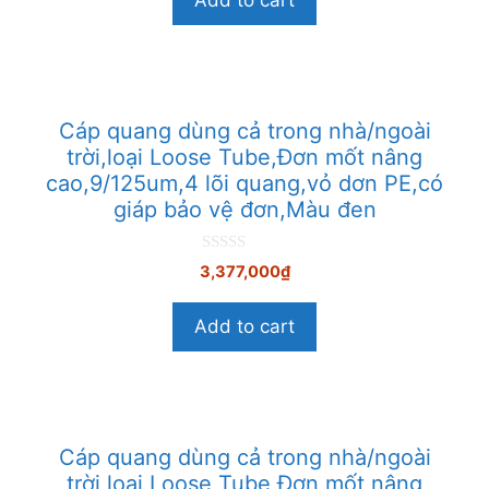
Add to cart
à
i
5
Cáp quang dùng cả trong nhà/ngoài
trời,loại Loose Tube,Đơn mốt nâng
cao,9/125um,4 lõi quang,vỏ dơn PE,có
giáp bảo vệ đơn,Màu đen
0
3,377,000
₫
n
g
o
Add to cart
à
i
5
Cáp quang dùng cả trong nhà/ngoài
trời,loại Loose Tube,Đơn mốt nâng