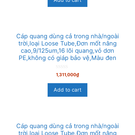
i
5
Cáp quang dùng cả trong nhà/ngoài
trời,loại Loose Tube,Đơn mốt nâng
cao,9/125um,16 lõi quang,vỏ dơn
PE,không có giáp bảo vệ,Màu đen
0
1,311,000
₫
n
g
o
Add to cart
à
i
5
Cáp quang dùng cả trong nhà/ngoài
trời,loại Loose Tube,Đơn mốt nâng