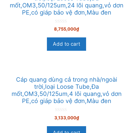
mốt,OM3,50/125um,24 lõi quang,vỏ dơn
PE,có giáp bảo vệ đơn,Màu đen
0
8,755,000
₫
n
g
o
Add to cart
à
i
5
Cáp quang dùng cả trong nhà/ngoài
trời,loại Loose Tube,Đa
mốt,OM3,50/125um,4 lõi quang,vỏ dơn
PE,có giáp bảo vệ đơn,Màu đen
0
3,133,000
₫
n
g
o
Add to cart
à