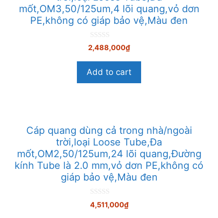
mốt,OM3,50/125um,4 lõi quang,vỏ dơn
PE,không có giáp bảo vệ,Màu đen
0
2,488,000
₫
n
g
o
Add to cart
à
i
5
Cáp quang dùng cả trong nhà/ngoài
trời,loại Loose Tube,Đa
mốt,OM2,50/125um,24 lõi quang,Đường
kính Tube là 2.0 mm,vỏ dơn PE,không có
giáp bảo vệ,Màu đen
0
4,511,000
₫
n
g