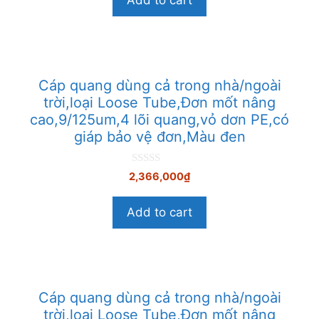
à
i
5
Cáp quang dùng cả trong nhà/ngoài
trời,loại Loose Tube,Đơn mốt nâng
cao,9/125um,4 lõi quang,vỏ dơn PE,có
giáp bảo vệ đơn,Màu đen
0
2,366,000
₫
n
g
o
Add to cart
à
i
5
Cáp quang dùng cả trong nhà/ngoài
trời,loại Loose Tube,Đơn mốt nâng