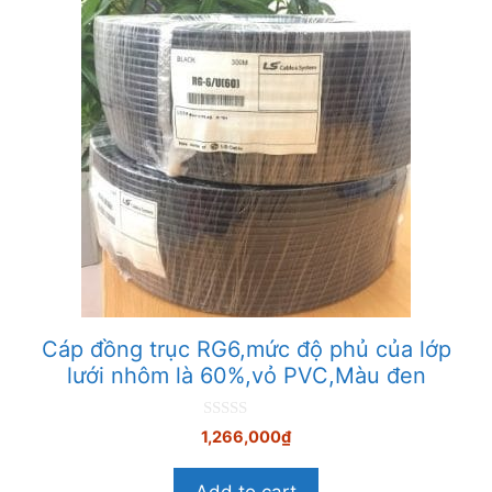
Cáp đồng trục RG6,mức độ phủ của lớp
lưới nhôm là 60%,vỏ PVC,Màu đen
0
1,266,000
₫
n
g
o