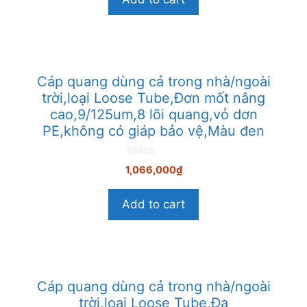
i
5
Cáp quang dùng cả trong nhà/ngoài
trời,loại Loose Tube,Đơn mốt nâng
cao,9/125um,8 lõi quang,vỏ dơn
PE,không có giáp bảo vệ,Màu đen
0
1,066,000
₫
n
g
o
Add to cart
à
i
5
Cáp quang dùng cả trong nhà/ngoài
trời,loại Loose Tube,Đa