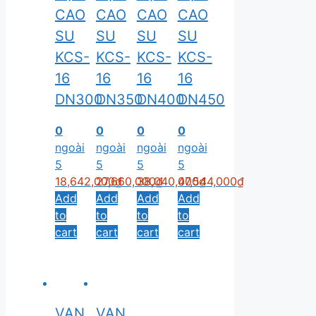
CAO
CAO
CAO
CAO
SU
SU
SU
SU
KCS-
KCS-
KCS-
KCS-
16
16
16
16
DN300
DN350
DN400
DN450
0
0
0
0
ngoài
ngoài
ngoài
ngoài
5
5
5
5
18,642,000
27,660,000
₫
38,040,000
₫
47,544,000
₫
₫
Add
Add
Add
Add
to
to
to
to
cart
cart
cart
cart
VAN
VAN