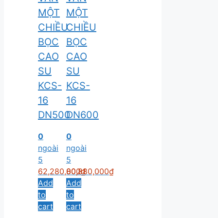
MỘT
MỘT
CHIỀU
CHIỀU
BỌC
BỌC
CAO
CAO
SU
SU
KCS-
KCS-
16
16
DN500
DN600
0
0
ngoài
ngoài
5
5
62,280,000
80,880,000
₫
₫
Add
Add
to
to
cart
cart