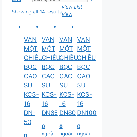
view
List
Showing all 14 results
view
VAN
VAN
VAN
VAN
MỘT
MỘT
MỘT
MỘT
CHIỀU
CHIỀU
CHIỀU
CHIỀU
BỌC
BỌC
BỌC
BỌC
CAO
CAO
CAO
CAO
SU
SU
SU
SU
KCS-
KCS-
KCS-
KCS-
16
16
16
16
DN-
DN65
DN80
DN100
50
0
0
0
ngoài
ngoài
ngoài
0