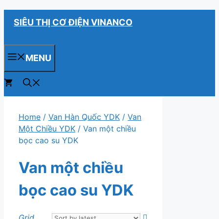
Chuyển
SIÊU THỊ CƠ ĐIỆN VINANCO
đến
nội
dung
MENU
0
Home
/
Van Hàn Quốc YDK
/
Van
Một Chiều YDK
/ Van một chiều
bọc cao su YDK
Van một chiều
bọc cao su YDK
Grid