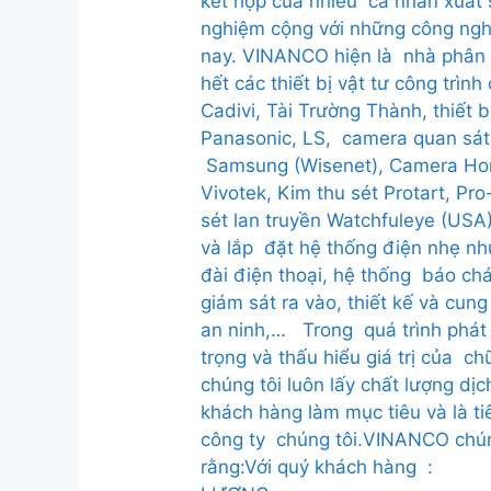
kết hợp của nhiều cá nhân xuất 
nghiệm cộng với những công nghệ
nay. VINANCO hiện là nhà phân 
hết các thiết bị vật tư công trìn
Cadivi, Tài Trường Thành, thiết 
Panasonic, LS, camera quan sát
Samsung (Wisenet), Camera Hon
Vivotek, Kim thu sét Protart, Pr
sét lan truyền Watchfuleye (USA).
và lắp đặt hệ thống điện nhẹ nh
đài điện thoại, hệ thống báo chá
giám sát ra vào, thiết kế và cun
an ninh,… Trong quá trình phát t
trọng và thấu hiểu giá trị của chữ
chúng tôi luôn lấy chất lượng dị
khách hàng làm mục tiêu và là ti
công ty chúng tôi.
VINANCO chúng
rằng:
Với quý khách hàng