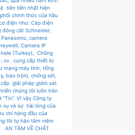
sắc, qua nhiều năm kinh
 tiên tiến nhất hiện
phối chính thức của hầu
h cơ điện như: Cáp điện
bị đóng căt Schneider,
 Panasonic, camera
eywell, Camera IP
o-hale (Turkey), Chống
.vv.. cung cấp thiết bị
ư mạng máy tính, tổng
y, báo trộm, chống sét,
g cấp giải pháp giám sát
riển chúng tôi luôn trân
 “Tín”. Vì vậy Công ty
ch vụ và sự hài lòng của
êu chí hàng đầu của
 tôi tự hào tâm niệm
 :
AN TÂM VỀ CHẤT