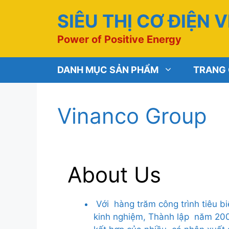
Chuyển
SIÊU THỊ CƠ ĐIỆN 
đến
nội
Power of Positive Energy
dung
DANH MỤC SẢN PHẨM
TRANG
Vinanco Group
About Us
V
ới hàng trăm công trình tiêu b
kinh nghiệm, Thành lập năm 200